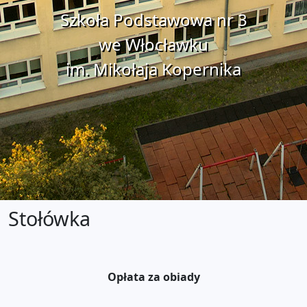
Szkoła Podstawowa nr 3
we Włocławku
im. Mikołaja Kopernika
Stołówka
Opłata za obiady