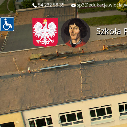
54 232 58 35
sp3@edukacja.wloclaw
Szkoła 